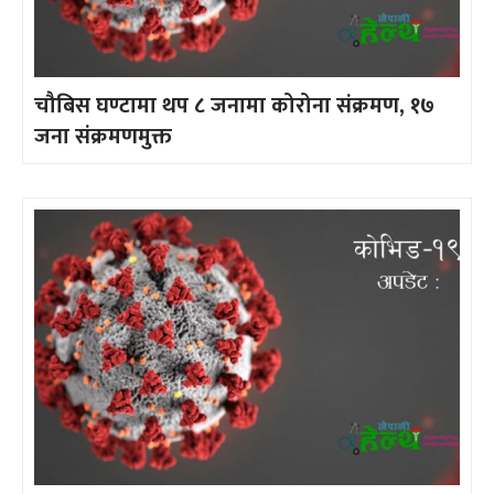
चौबिस घण्टामा थप ८ जनामा कोरोना संक्रमण, १७
जना संक्रमणमुक्त