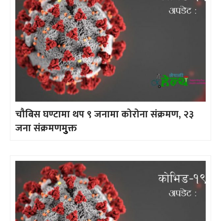
चौबिस घण्टामा थप ९ जनामा कोरोना संक्रमण, २३
जना संक्रमणमुुक्त