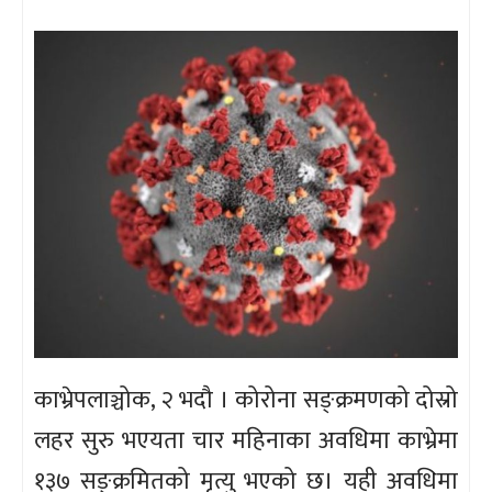
काभ्रेपलाञ्चोक, २ भदौ । कोरोना सङ्क्रमणको दोस्रो
लहर सुरु भएयता चार महिनाका अवधिमा काभ्रेमा
१३७ सङ्क्रमितको मृत्यु भएको छ। यही अवधिमा