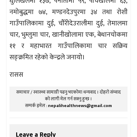
धुलिखेलमा १३७, पनौतीमा ५९, पाँचखालमा ६३,
नमोबुद्धमा ७४, मण्डनदेउपुरमा ३४ तथा रोशी
गाउँपालिकामा दुई, चौँरीदेउरालीमा दुई, तेमालमा
चार, भुम्लुमा चार, खानीखोलामा एक, बेथानचोकमा
११ र महाभारत गाउँपालिकामा चार सक्रिय
सङ्क्रमित रहेको केन्द्रले जनायो।
रासस
समाचार / स्वास्थ्य सामाग्री पढनु भएकोमा धन्यवाद । दोहरो संम्वाद
को लागी मेल गर्न सक्नु हुन्छ ।
सम्पर्क इमेल :
nepalihealthnews@gmail.com
Leave a Reply