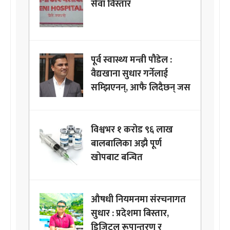
सेवा विस्तार
पूर्व स्वास्थ्य मन्त्री पौडेल :
वैद्यखाना सुधार गर्नेलाई
सम्झिएनन्, आफै लिदैछन् जस
विश्वभर १ करोड ९६ लाख
बालबालिका अझै पूर्ण
खोपबाट बन्चित
औषधी नियमनमा संरचनागत
सुधार : प्रदेशमा बिस्तार,
डिजिटल रूपान्तरण र