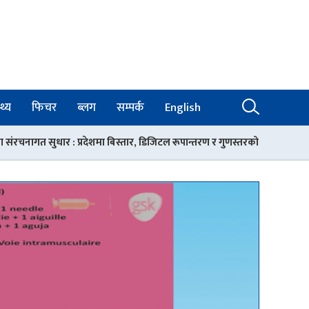
थ्य
फिचर
ब्लग
सम्पर्क
English
स्तार, डिजिटल रूपान्तरण र गुणस्तरको आधार
रोकिएन चिकित्सक तथा स्वास्