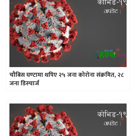
चौबिस घण्टामा थपिए २५ जना कोरोना संक्रमित, २८
जना डिस्चार्ज