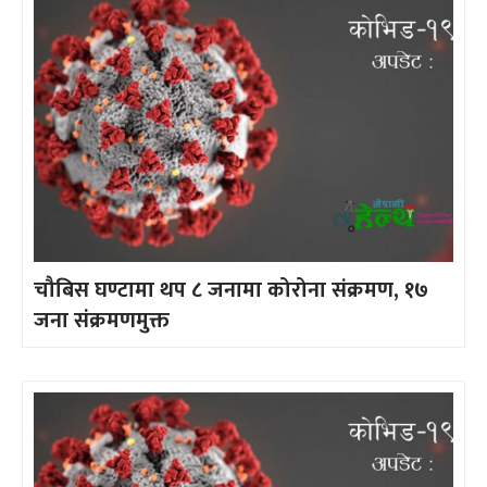
चौबिस घण्टामा थप ८ जनामा कोरोना संक्रमण, १७
जना संक्रमणमुक्त