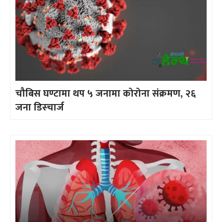
चौबिस घण्टामा थप ५ जनामा कोरोना संक्रमण, २६
जना डिस्चार्ज