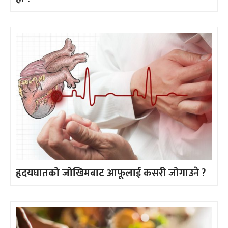
हृदयघातको जोखिमबाट आफूलाई कसरी जोगाउने ?