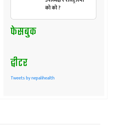
उपाध्यक्ष र रजिष्ट्रारमा
को को ?
फेसबुक
ट्वीटर
Tweets by nepalihealth