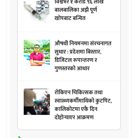
विश्वभर १ करोड ९६ लाख
बालबालिका अझै पूर्ण
खोपबाट बन्चित
औषधी नियमनमा संरचनागत
सुधार : प्रदेशमा बिस्तार,
डिजिटल रूपान्तरण र
गुणस्तरको आधार
रोकिएन चिकित्सक तथा
स्वास्थ्यकर्मीमाथिको कुटपिट,
कालिकोटमा एकै दिन
दोहोर्‍याएर आक्रमण