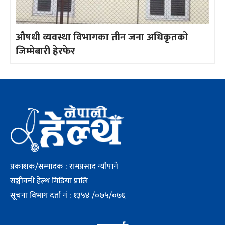
औषधी व्यवस्था विभागका तीन जना अधिकृतको
जिम्मेबारी हेरफेर
प्रकाशक/सम्पादक : रामप्रसाद न्यौपाने
सञ्जीवनी हेल्थ मिडिया प्रालि
सूचना विभाग दर्ता नं : १३५४ /०७५/०७६