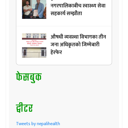
नगरपालिकाबीच स्वास्थ्य सेवा
सहकार्य सम्झौता
औषधी व्यवस्था विभागका तीन
जना अधिकृतको जिम्मेबारी
हेरफेर
फेसबुक
ट्वीटर
Tweets by nepalihealth