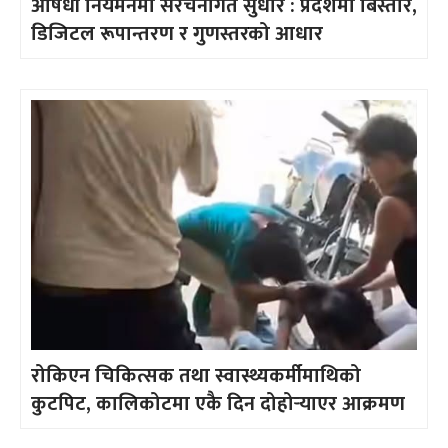
औषधी नियमनमा संरचनागत सुधार : प्रदेशमा बिस्तार,
डिजिटल रूपान्तरण र गुणस्तरको आधार
रोकिएन चिकित्सक तथा स्वास्थ्यकर्मीमाथिको
कुटपिट, कालिकोटमा एकै दिन दोहोर्‍याएर आक्रमण