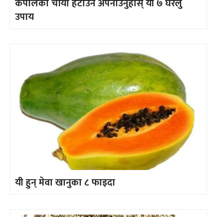
कपालको चाँया हटाउन अपनाउनुहोस् यी ७ घरेलु
उपाय
यी हुन् मेवा खानुका ८ फाइदा