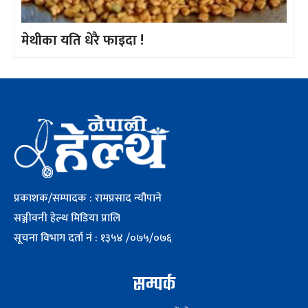
मेथीका यति धेरै फाइदा !
प्रकाशक/सम्पादक : रामप्रसाद न्यौपाने
सञ्जीवनी हेल्थ मिडिया प्रालि
सूचना विभाग दर्ता नं : १३५४ /०७५/०७६
सम्पर्क