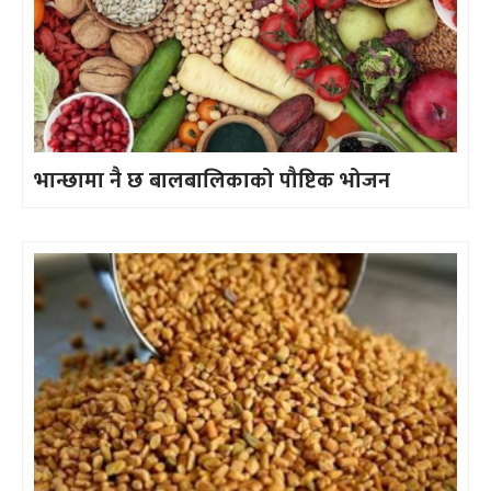
भान्छामा नै छ बालबालिकाको पौष्टिक भोजन