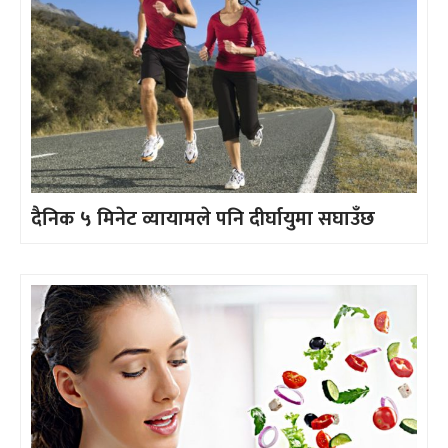
दैनिक ५ मिनेट व्यायामले पनि दीर्घायुमा सघाउँछ