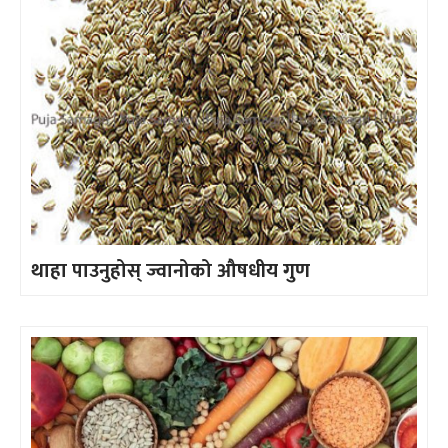
थाहा पाउनुहोस् ज्वानोको औषधीय गुण