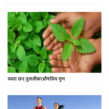
यस्ता छन् तुलसीकाऔषधिय गुण