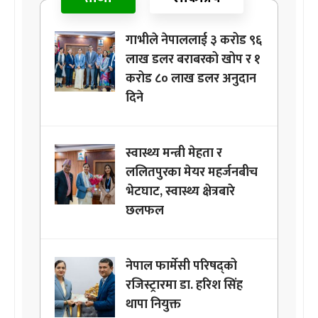
गाभीले नेपाललाई ३ करोड ९६
लाख डलर बराबरको खोप र १
करोड ८० लाख डलर अनुदान
दिने
स्वास्थ्य मन्त्री मेहता र
ललितपुरका मेयर महर्जनबीच
भेटघाट, स्वास्थ्य क्षेत्रबारे
छलफल
नेपाल फार्मेसी परिषद्को
रजिस्ट्रारमा डा. हरिश सिंह
थापा नियुक्त