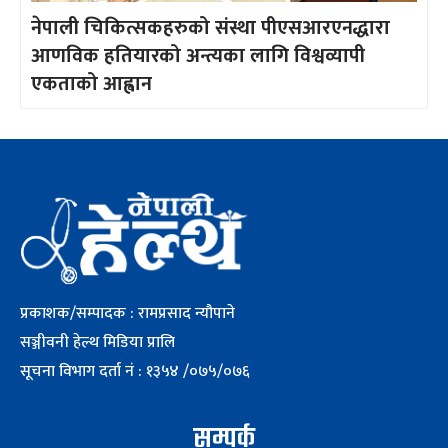
नेपाली चिकित्सकहरुको संस्था पीएसआरएनद्धारा
आणविक हतियारको अन्त्यका लागि विश्वव्यापी
एकताको आह्वान
प्रकाशक/सम्पादक : रामप्रसाद न्यौपाने
सञ्जीवनी हेल्थ मिडिया प्रालि
सूचना विभाग दर्ता नं : १३५४ /०७५/०७६
सम्पर्क