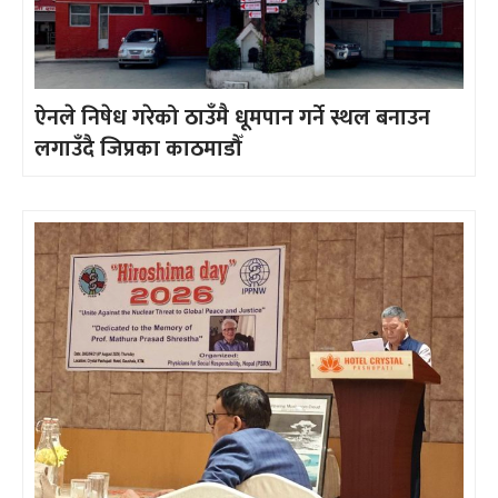
ऐनले निषेध गरेको ठाउँमै धूमपान गर्ने स्थल बनाउन
लगाउँदै जिप्रका काठमाडौँ