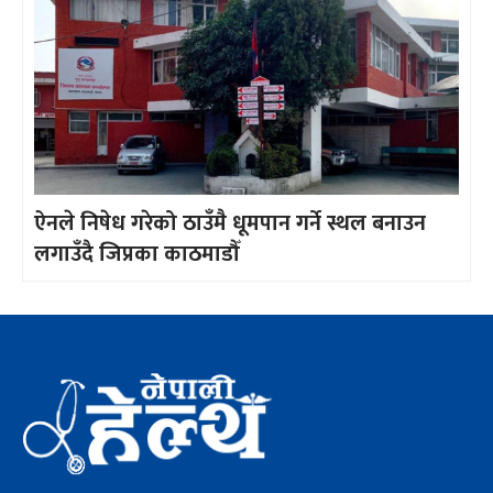
ऐनले निषेध गरेको ठाउँमै धूमपान गर्ने स्थल बनाउन
लगाउँदै जिप्रका काठमाडौँ