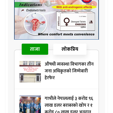
ताजा
लोकप्रिय
औषधी व्यवस्था विभागका तीन
जना अधिकृतको जिम्मेबारी
हेरफेर
गाभीले नेपाललाई ३ करोड ९६
लाख डलर बराबरको खोप र १
करोड ८० लाख डलर अनुदान