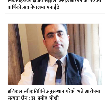
निकायहरुको क्षेत्रीय सञ्जाल ‘एसईएआरएन’को १० औँ
वार्षिकोत्सव नेपालमा मनाईँदै
इथिकल स्वीकृतिबिनै अनुसन्धान गरेको भन्ने आरोपमा
सत्यता छैन : डा. प्रमोद जोशी