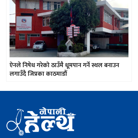
ऐनले निषेध गरेको ठाउँमै धूमपान गर्ने स्थल बनाउन
लगाउँदै जिप्रका काठमाडौँ