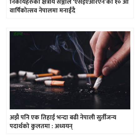
निकायहरुको क्षेत्रीय सञ्जाल ‘एसईएआरएन’को १० औँ
वार्षिकोत्सव नेपालमा मनाईँदै
अझै पनि एक तिहाई भन्दा बढी नेपाली सुर्तीजन्य
पदार्थको कुलतमा : अध्ययन्