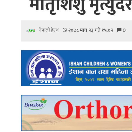
मातृशिशु मृत्यु
२०७८ माघ २३ गते १५:०२
0
नेपाली हेल्थ