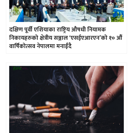
दक्षिण पूर्वी एशियाका राष्ट्रिय औषधी नियामक
निकायहरुको क्षेत्रीय सञ्जाल ‘एसईएआरएन’को १० औँ
वार्षिकोत्सव नेपालमा मनाईँदै