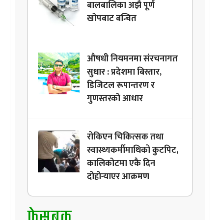
बालबालिका अझै पूर्ण
खोपबाट बन्चित
औषधी नियमनमा संरचनागत
सुधार : प्रदेशमा बिस्तार,
डिजिटल रूपान्तरण र
गुणस्तरको आधार
रोकिएन चिकित्सक तथा
स्वास्थ्यकर्मीमाथिको कुटपिट,
कालिकोटमा एकै दिन
दोहोर्‍याएर आक्रमण
फेसबुक