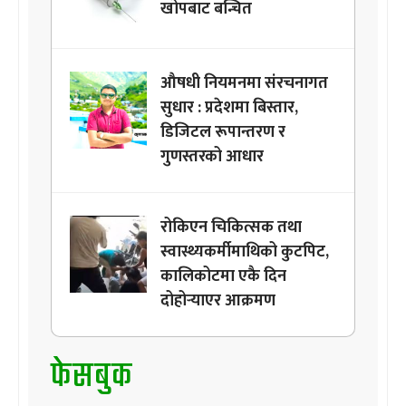
खोपबाट बन्चित
औषधी नियमनमा संरचनागत
सुधार : प्रदेशमा बिस्तार,
डिजिटल रूपान्तरण र
गुणस्तरको आधार
रोकिएन चिकित्सक तथा
स्वास्थ्यकर्मीमाथिको कुटपिट,
कालिकोटमा एकै दिन
दोहोर्‍याएर आक्रमण
फेसबुक