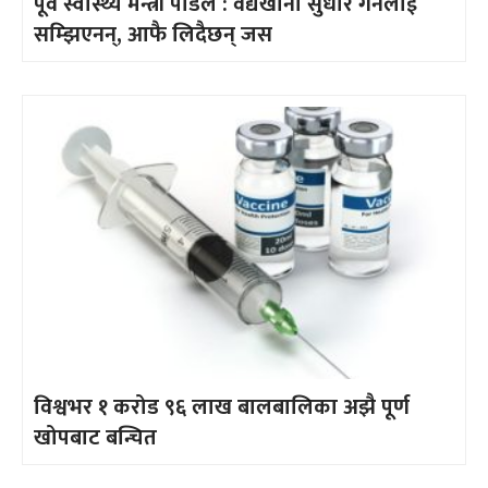
पूर्व स्वास्थ्य मन्त्री पौडेल : वैद्यखाना सुधार गर्नेलाई
सम्झिएनन्, आफै लिदैछन् जस
विश्वभर १ करोड ९६ लाख बालबालिका अझै पूर्ण
खोपबाट बन्चित