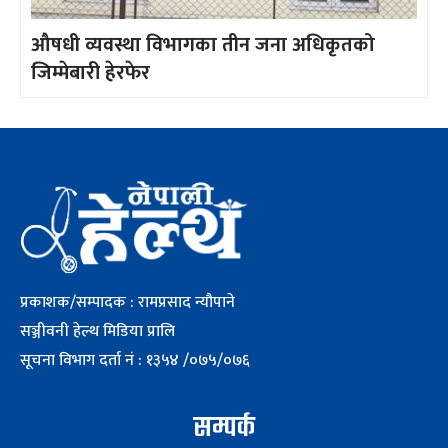
औषधी व्यवस्था विभागका तीन जना अधिकृतको
जिम्मेबारी हेरफेर
प्रकाशक/सम्पादक : रामप्रसाद न्यौपाने
सञ्जीवनी हेल्थ मिडिया प्रालि
सूचना विभाग दर्ता नं : १३५४ /०७५/०७६
सम्पर्क