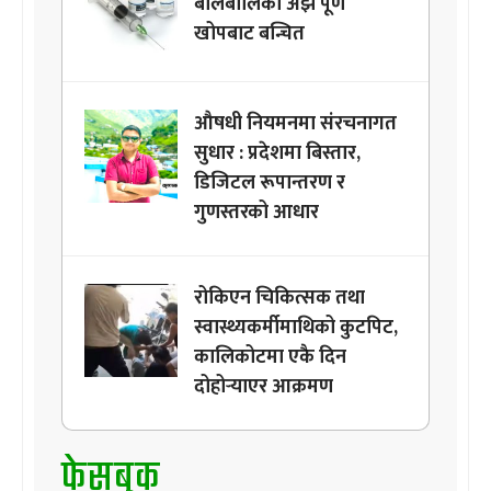
बालबालिका अझै पूर्ण
खोपबाट बन्चित
औषधी नियमनमा संरचनागत
सुधार : प्रदेशमा बिस्तार,
डिजिटल रूपान्तरण र
गुणस्तरको आधार
रोकिएन चिकित्सक तथा
स्वास्थ्यकर्मीमाथिको कुटपिट,
कालिकोटमा एकै दिन
दोहोर्‍याएर आक्रमण
फेसबुक