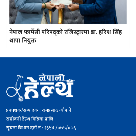
नेपाल फार्मेसी परिषद्को रजिस्ट्रारमा डा. हरिश सिंह
थापा नियुक्त
प्रकाशक/सम्पादक : रामप्रसाद न्यौपाने
सञ्जीवनी हेल्थ मिडिया प्रालि
सूचना विभाग दर्ता नं : १३५४ /०७५/०७६