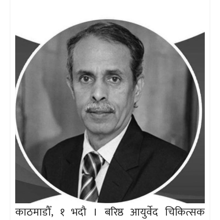
काठमाडौँ, १ भदौ । बरिष्ठ आयुर्वेद चिकित्सक