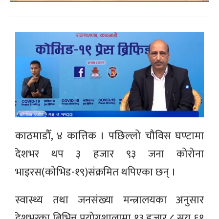
काठमाडौँ, ४ कात्तिक । पछिल्लो चौविस घण्टामा
देशभर थप ३ हजार ९३ जना कोरोना
भाइरस(कोभिड-१९)संक्रमित थपिएका छन् ।
स्वास्थ्य तथा जनसंख्या मन्त्रालयका अनुसार
देशभरका बिभिन्न प्रयोगशालामा १३ हजार ८ सय ६१