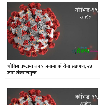
चौबिस घण्टामा थप ९ जनामा कोरोना संक्रमण, २३
जना संक्रमणमुुक्त