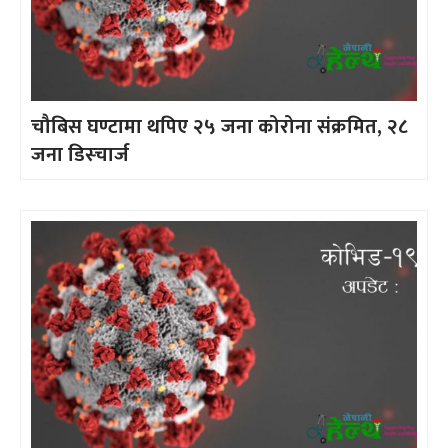
चौबिस घण्टामा थपिए २५ जना कोरोना संक्रमित, २८
जना डिस्चार्ज