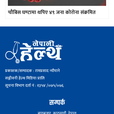
चौबिस घण्टामा थपिए ४९ जना कोरोना संक्रमित
प्रकाशक/सम्पादक : रामप्रसाद न्यौपाने
सञ्जीवनी हेल्थ मिडिया प्रालि
सूचना विभाग दर्ता नं : १३५४ /०७५/०७६
सम्पर्क
बागबजार, काठमाडौं, नेपाल