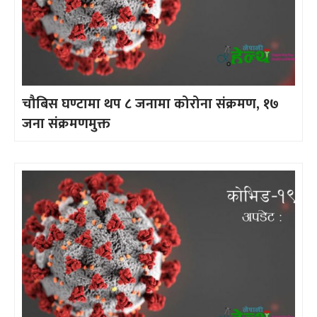
चौबिस घण्टामा थप ८ जनामा कोरोना संक्रमण, १७
जना संक्रमणमुक्त