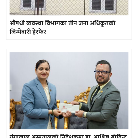
औषधी व्यवस्था विभागका तीन जना अधिकृतको
जिम्मेबारी हेरफेर
गंगालाल अस्पतालको निर्देशकमा डा. आशिष गोविन्द