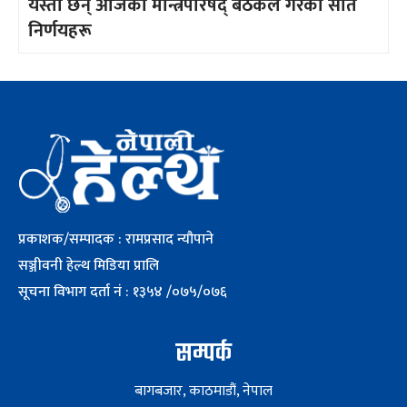
यस्ता छन् आजको मन्त्रिपरिषद् बैठकले गरेका सात
निर्णयहरू
प्रकाशक/सम्पादक : रामप्रसाद न्यौपाने
सञ्जीवनी हेल्थ मिडिया प्रालि
सूचना विभाग दर्ता नं : १३५४ /०७५/०७६
सम्पर्क
बागबजार, काठमाडौं, नेपाल