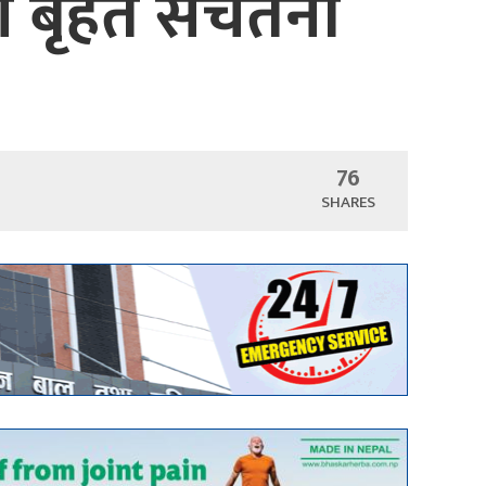
धी बृहत सचेतना
76
SHARES