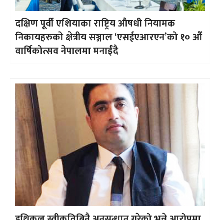
दक्षिण पूर्वी एशियाका राष्ट्रिय औषधी नियामक
निकायहरुको क्षेत्रीय सञ्जाल ‘एसईएआरएन’को १० औँ
वार्षिकोत्सव नेपालमा मनाईँदै
इथिकल स्वीकृतिबिनै अनुसन्धान गरेको भन्ने आरोपमा