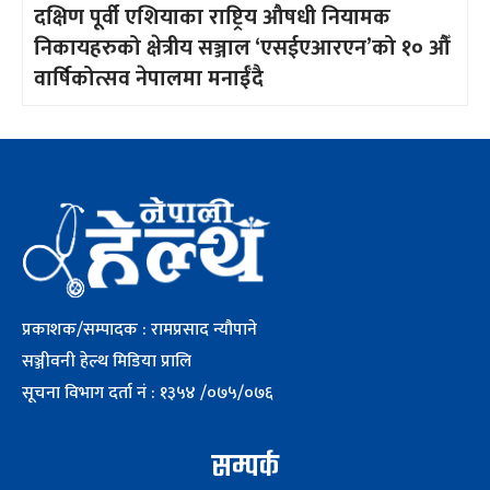
दक्षिण पूर्वी एशियाका राष्ट्रिय औषधी नियामक
निकायहरुको क्षेत्रीय सञ्जाल ‘एसईएआरएन’को १० औँ
वार्षिकोत्सव नेपालमा मनाईँदै
प्रकाशक/सम्पादक : रामप्रसाद न्यौपाने
सञ्जीवनी हेल्थ मिडिया प्रालि
सूचना विभाग दर्ता नं : १३५४ /०७५/०७६
सम्पर्क