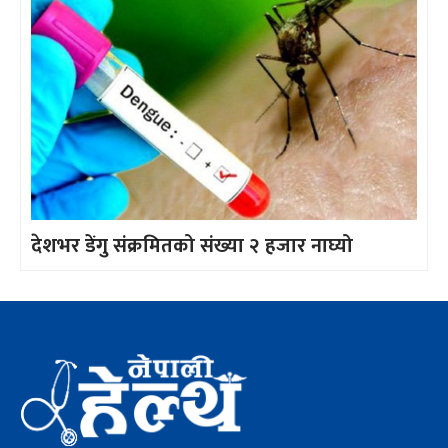
देशभर डेंगु संक्रमितको संख्या २ हजार नाघ्यो