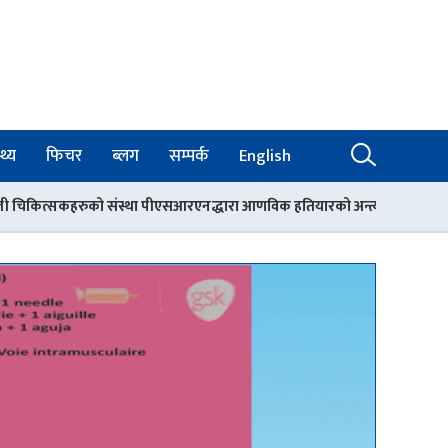
थ्य
फिचर
ब्लग
सम्पर्क
English
पीएसआरएनद्धारा आणविक हतियारको अन्त्यका लागि विश्वव्यापी एकताको आह्वान