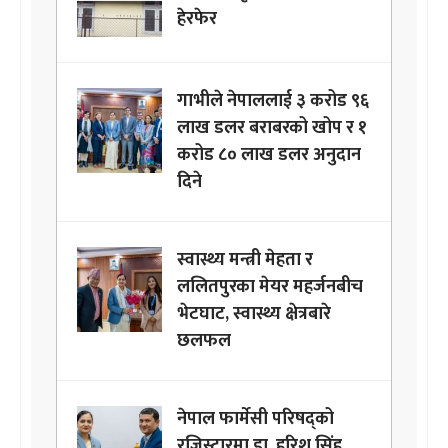
हेरफेर
गाभीले नेपाललाई ३ करोड ९६
लाख डलर बराबरको खोप र १
करोड ८० लाख डलर अनुदान
दिने
स्वास्थ्य मन्त्री मेहता र
ललितपुरका मेयर महर्जनबीच
भेटघाट, स्वास्थ्य क्षेत्रबारे
छलफल
नेपाल फार्मेसी परिषद्को
रजिस्ट्रारमा डा. हरिश सिंह