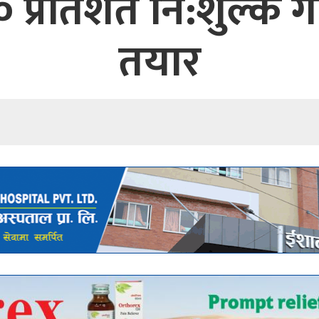
० प्रतिशत नि:शुल्क ग
तयार