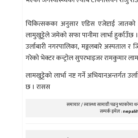
भएको जनस्वास्थ्यका ल्याब टेक्निसियन राजु र
चिकित्सकका अनुसार एडिस एजेप्टाई जातको सङ्
लामुखुट्टेले जमेको सफा पानीमा लार्भा हुर्काउँछ । 
उर्लाबारी नगरपालिका, मङ्गलबारे अस्पताल र जि
गरेको भेक्टर कन्ट्रोल सुपरभाइजर रामकुमार ला
लामखुट्टेको लार्भा नष्ट गर्ने अभियानअन्तर्गत उ
छ । रासस
समाचार / स्वास्थ्य सामाग्री पढनु भएकोमा धन्
सम्पर्क इमेल :
nepali