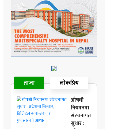
ताजा
लोकप्रिय
औषधी
नियमनमा
संरचनागत
सुधार :