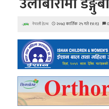
उर्लाबारीमा डेङ्गु
२०७३ कार्तिक २५ गते १४:१३
नेपाली हेल्थ