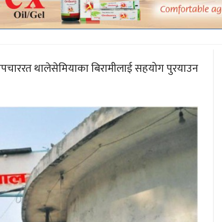
पचाररत थालेसेमियाका बिरामीलाई सहयोग पुरयाउन