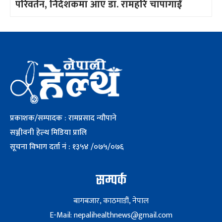
परिवर्तन, निर्देशकमा आए डा. रामहरि चापागाईँ
प्रकाशक/सम्पादक : रामप्रसाद न्यौपाने
सञ्जीवनी हेल्थ मिडिया प्रालि
सूचना विभाग दर्ता नं : १३५४ /०७५/०७६
सम्पर्क
बागबजार, काठमाडौं, नेपाल
E-Mail: nepalihealthnews@gmail.com