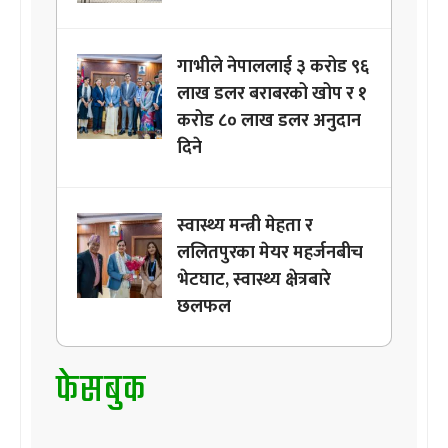
गाभीले नेपाललाई ३ करोड ९६
लाख डलर बराबरको खोप र १
करोड ८० लाख डलर अनुदान
दिने
स्वास्थ्य मन्त्री मेहता र
ललितपुरका मेयर महर्जनबीच
भेटघाट, स्वास्थ्य क्षेत्रबारे
छलफल
फेसबुक