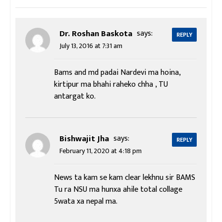
Dr. Roshan Baskota
says:
REPLY
July 13, 2016 at 7:31 am
Bams and md padai Nardevi ma hoina,
kirtipur ma bhahi raheko chha , TU
antargat ko.
Bishwajit Jha
says:
REPLY
February 11, 2020 at 4:18 pm
News ta kam se kam clear lekhnu sir BAMS
Tu ra NSU ma hunxa ahile total collage
5wata xa nepal ma.