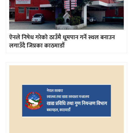
ऐनले निषेध गरेको ठाउँमै धूमपान गर्ने स्थल बनाउन
लगाउँदै जिप्रका काठमाडौँ