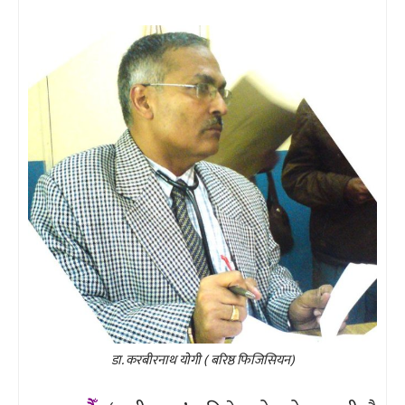
डा. करबीरनाथ योगी ( बरिष्ठ फिजिसियन)