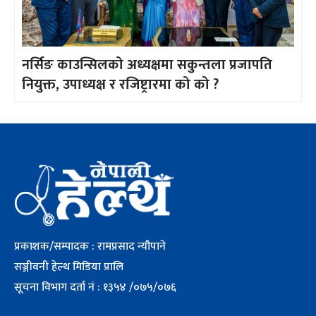
नर्सिङ काउन्सिलको अध्यक्षमा सकुन्तला प्रजापति
नियुक्त, उपाध्यक्ष र रजिष्ट्रारमा को को ?
प्रकाशक/सम्पादक : रामप्रसाद न्यौपाने
सञ्जीवनी हेल्थ मिडिया प्रालि
सूचना विभाग दर्ता नं : १३५४ /०७५/०७६