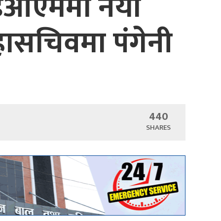
 आईओएममा नयाँ
हासचिवमा पंगेनी
440
SHARES