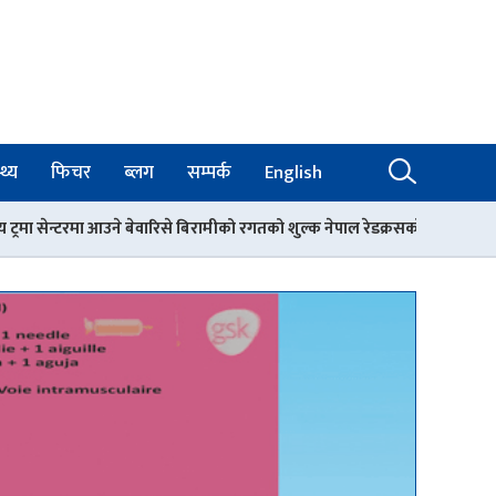
थ्य
फिचर
ब्लग
सम्पर्क
English
ारिसे बिरामीको रगतको शुल्क नेपाल रेडक्रसको काठमाडौँ जिल्ला शाखाले बेहोर्ने