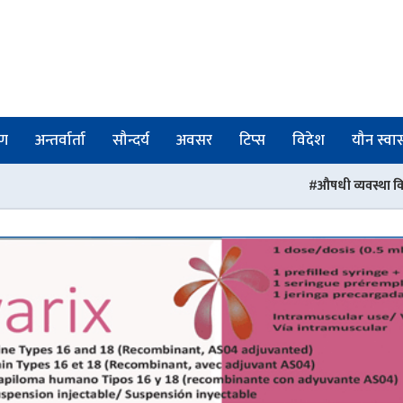
षण
अन्तर्वार्ता
सौन्दर्य
अवसर
टिप्स
विदेश
यौन स्वास्
औषधी व्यवस्था विभागका तीन जना अधिकृतको ज