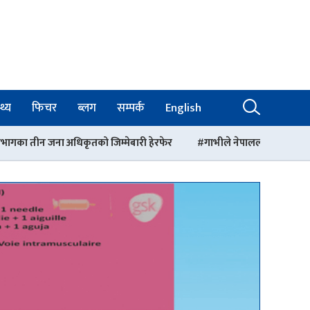
थ्य
फिचर
ब्लग
सम्पर्क
English
िम्मेबारी हेरफेर
गाभीले नेपाललाई ३ करोड ९६ लाख डलर बराबरको खोप 