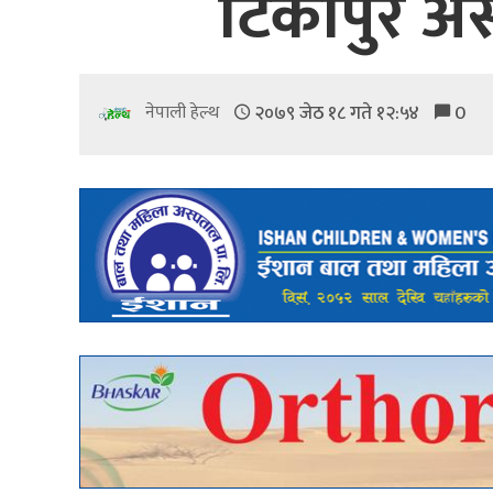
टिकापुर अस
२०७९ जेठ १८ गते १२:५४
0
नेपाली हेल्थ