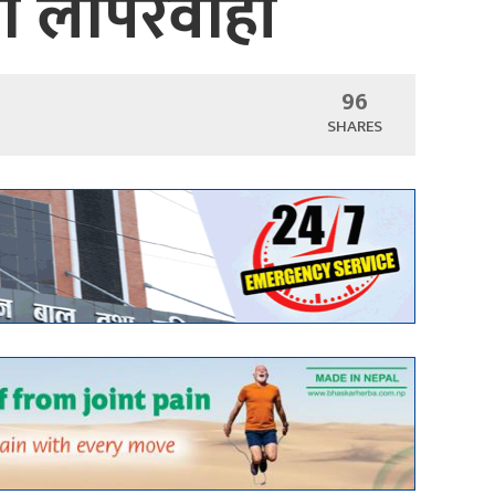
मा लापरवाही
96
SHARES