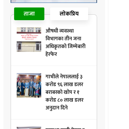
ताजा
लोकप्रिय
औषधी व्यवस्था
विभागका तीन जना
अधिकृतको जिम्मेबारी
हेरफेर
गाभीले नेपाललाई ३
करोड ९६ लाख डलर
बराबरको खोप र १
करोड ८० लाख डलर
अनुदान दिने