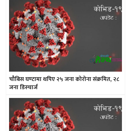
चौबिस घण्टामा थपिए २५ जना कोरोना संक्रमित, २८
जना डिस्चार्ज