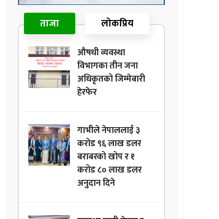
ताजा
लोकप्रिय
औषधी व्यवस्था
विभागका तीन जना
अधिकृतको जिम्मेबारी
हेरफेर
गाभीले नेपाललाई ३
करोड ९६ लाख डलर
बराबरको खोप र १
करोड ८० लाख डलर
अनुदान दिने