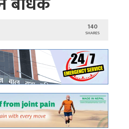
नै बाधक
140
SHARES