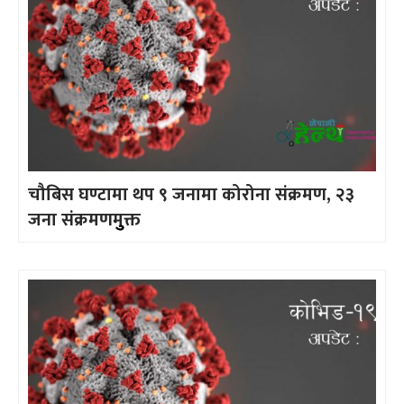
चौबिस घण्टामा थप ९ जनामा कोरोना संक्रमण, २३
जना संक्रमणमुुक्त