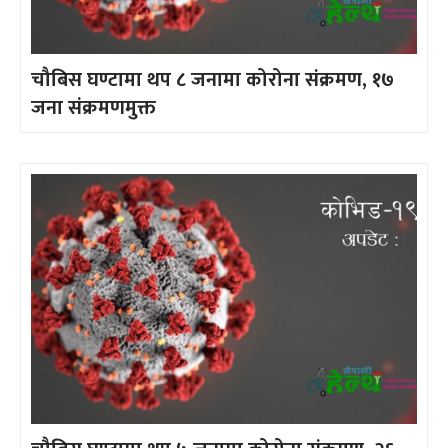
चौबिस घण्टामा थप ८ जनामा कोरोना संक्रमण, १७
जना संक्रमणमुक्त