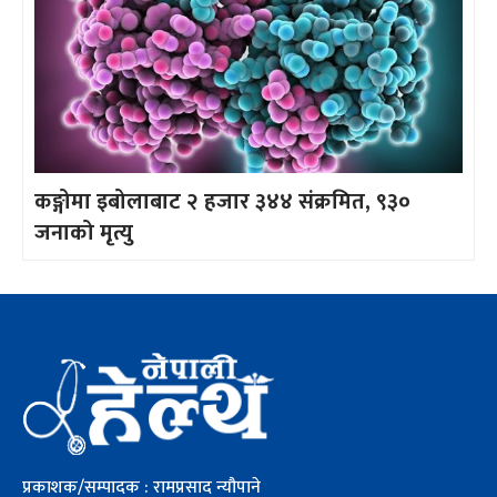
कङ्गोमा इबोलाबाट २ हजार ३४४ संक्रमित, ९३०
जनाको मृत्यु
प्रकाशक/सम्पादक : रामप्रसाद न्यौपाने