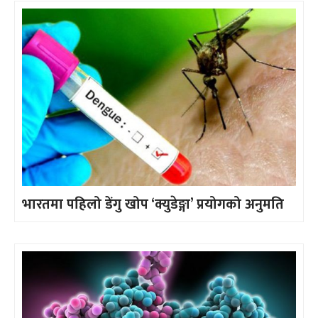
भारतमा पहिलो डेंगु खोप ‘क्युडेङ्गा’ प्रयोगको अनुमति