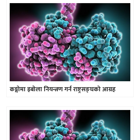
कङ्गोमा इबोला नियन्त्रण गर्न राष्ट्रसङ्घको आग्रह