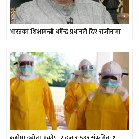
भारतका शिक्षामन्त्री धर्मेन्द्र प्रधानले दिए राजीनामा
कङ्गोमा इबोला प्रकोप: २ हजार ५३६ संक्रमित, १