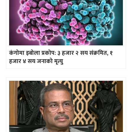
कंगोमा इबोला प्रकोप: ३ हजार २ सय संक्रमित, १
हजार ४ सय जनाको मृत्यु