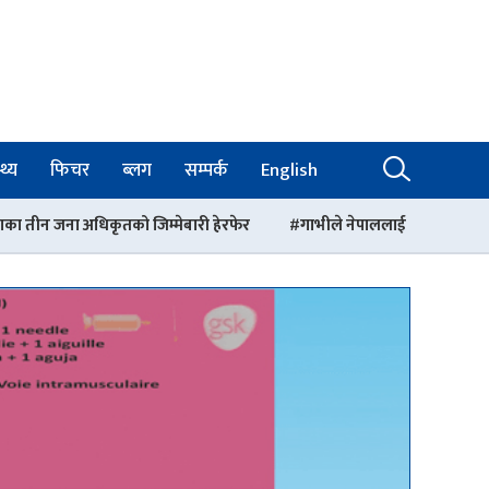
थ्य
फिचर
ब्लग
सम्पर्क
English
मेबारी हेरफेर
गाभीले नेपाललाई ३ करोड ९६ लाख डलर बराबरको खोप र १