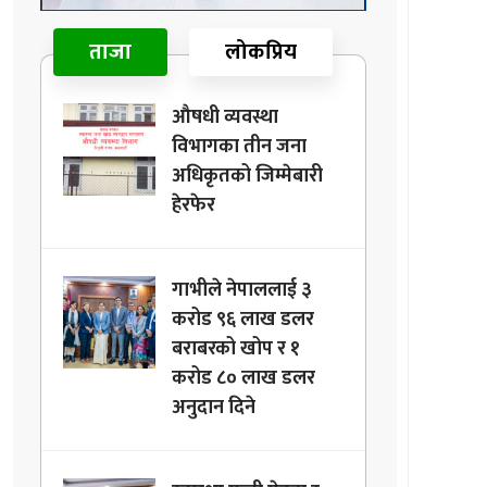
ताजा
लोकप्रिय
औषधी व्यवस्था
विभागका तीन जना
अधिकृतको जिम्मेबारी
हेरफेर
गाभीले नेपाललाई ३
करोड ९६ लाख डलर
बराबरको खोप र १
करोड ८० लाख डलर
अनुदान दिने