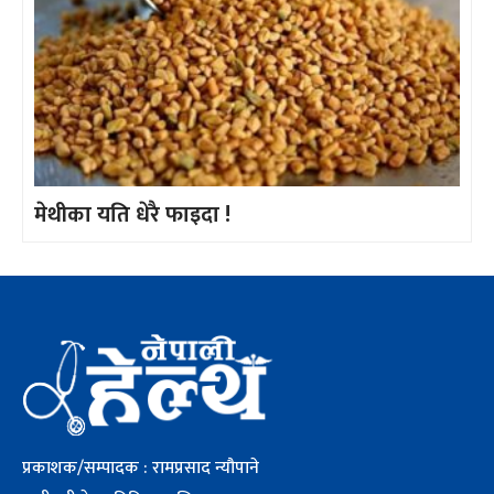
मेथीका यति धेरै फाइदा !
प्रकाशक/सम्पादक : रामप्रसाद न्यौपाने