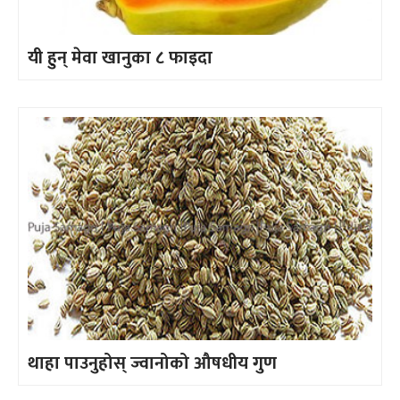
यी हुन् मेवा खानुका ८ फाइदा
थाहा पाउनुहोस् ज्वानोको औषधीय गुण