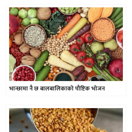
भान्छामा नै छ बालबालिकाको पौष्टिक भोजन