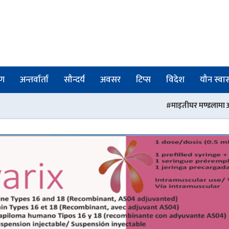
षण
अन्तर्वार्ता
सौन्दर्य
अवसर
टिप्स
विदेश
यौन स्वास्
माइतीघर मण्डलामा अनसनरत डा. डिल्ली हर