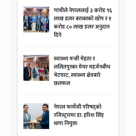
गाभीले नेपाललाई ३ करोड ९६
लाख डलर बराबरको खोप र १
करोड ८० लाख डलर अनुदान
दिने
स्वास्थ्य मन्त्री मेहता र
ललितपुरका मेयर महर्जनबीच
भेटघाट, स्वास्थ्य क्षेत्रबारे
छलफल
नेपाल फार्मेसी परिषद्को
रजिस्ट्रारमा डा. हरिश सिंह
थापा नियुक्त