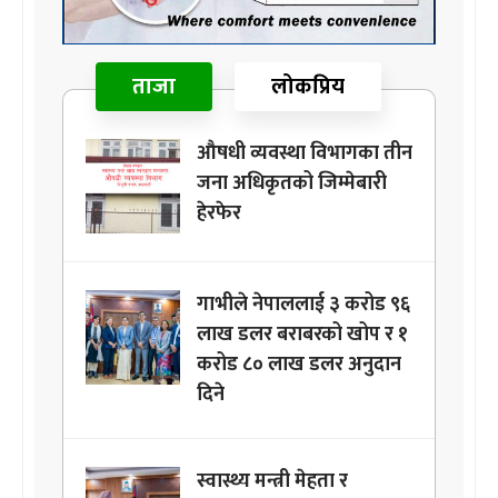
ताजा
लोकप्रिय
औषधी व्यवस्था विभागका तीन
जना अधिकृतको जिम्मेबारी
हेरफेर
गाभीले नेपाललाई ३ करोड ९६
लाख डलर बराबरको खोप र १
करोड ८० लाख डलर अनुदान
दिने
स्वास्थ्य मन्त्री मेहता र