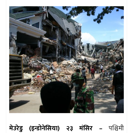
मेउरेडु (इन्डोनेसिया) २३ मंसिर –
पश्चिमी