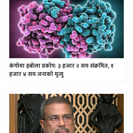
कंगोमा इबोला प्रकोप: ३ हजार २ सय संक्रमित, १
हजार ४ सय जनाको मृत्यु