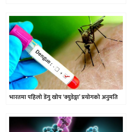
भारतमा पहिलो डेंगु खोप ‘क्युडेङ्गा’ प्रयोगको अनुमति