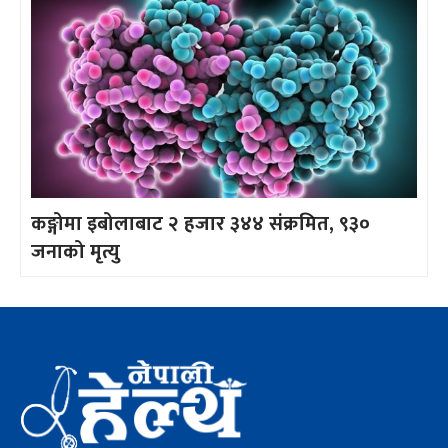
कङ्गोमा इबोलाबाट २ हजार ३४४ संक्रमित, ९३०
जनाको मृत्यु