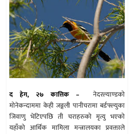
द हेग, २७ कात्तिक –
नेदरल्याण्डको
मोनेकन्दाममा केही जङ्गली पानीचरामा बर्डफ्ल्युका
जिवाणु भेटिएपछि ती चराहरुको मृत्यु भएको
यहाँको आर्थिक मामिला मन्त्रालयका प्रवक्ताले