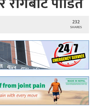
मर रोगबाट पीडित
232
SHARES