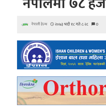
नेपालमा ७८ हजा
२०७३ भदौ १८ गते ८:२८
0
नेपाली हेल्थ