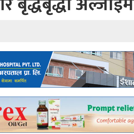
र बृद्धबृद्धा अल्जाइ